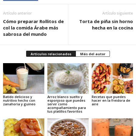
Artículo anterior
Artículo siguiente
Cómo preparar Rollitos de
Torta de piña sin horno
col la comida Árabe más
hecha en la cocina
sabrosa del mundo
Artículos relacionados
Más del autor
Batido delicioso y
Arroz blanco suelto y
Recetas que puedes
nutritivo hecho con
esponjoso que puedes
hacer en la freidora de
zanahoria y guineo
servir como
aire
acompañamiento para
tus platillos favoritos