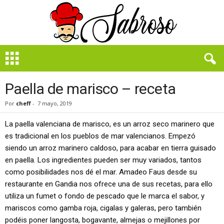
B
i
e
n
Paella de marisco – receta
S
a
Por
cheff
-
7 mayo, 2019
b
r
La paella valenciana de marisco, es un arroz seco marinero que
o
es tradicional en los pueblos de mar valencianos. Empezó
s
siendo un arroz marinero caldoso, para acabar en tierra guisado
o
en paella. Los ingredientes pueden ser muy variados, tantos
como posibilidades nos dé el mar. Amadeo Faus desde su
restaurante en Gandia nos ofrece una de sus recetas, para ello
utiliza un fumet o fondo de pescado que le marca el sabor, y
mariscos como gamba roja, cigalas y galeras, pero también
podéis poner langosta, bogavante, almejas o mejillones por