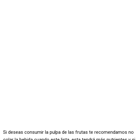
Si deseas consumir la pulpa de las frutas te recomendamos no
colar la bebida cuando este lista, esta tendrá más nutrientes y si