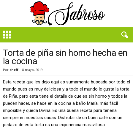
B
i
e
n
Torta de piña sin horno hecha en
S
la cocina
a
b
Por
cheff
-
8 mayo, 2019
r
o
Esta receta que les dejo aquí es sumamente buscada por todo el
s
mundo pues es muy deliciosa y a todo el mundo le gusta la torta
o
de Piña, pero esta tiene el detalle de que es sin horno y todos la
pueden hacer, se hace en la cocina a baño María, más fácil
imposible y queda Divina. Es una buena receta para tenerla
siempre en nuestras casas. Disfrutar de un buen café con un
pedazo de esta torta es una experiencia maravillosa..