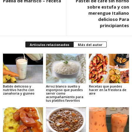
Paella de marisco – receta
Pastel de café sin horno
sobre estufa y con
merengue Italiano
delicioso Para
principiantes
Artículos relacionados
Más del autor
Batido delicioso y
Arroz blanco suelto y
Recetas que puedes
nutritivo hecho con
esponjoso que puedes
hacer en la freidora de
zanahoria y guineo
servir como
aire
acompañamiento para
tus platillos favoritos