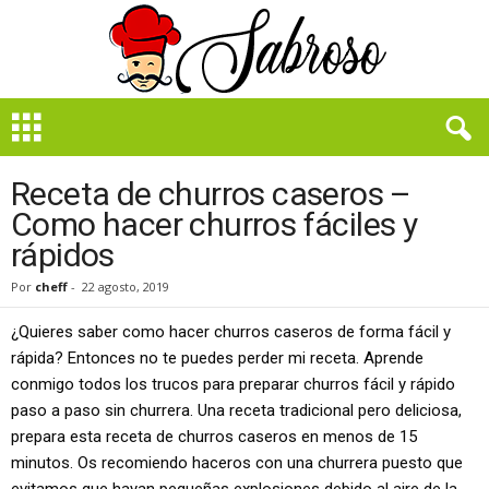
B
i
e
n
Receta de churros caseros –
S
Como hacer churros fáciles y
a
rápidos
b
r
Por
cheff
-
22 agosto, 2019
o
s
¿Quieres saber como hacer churros caseros de forma fácil y
o
rápida? Entonces no te puedes perder mi receta. Aprende
conmigo todos los trucos para preparar churros fácil y rápido
paso a paso sin churrera. Una receta tradicional pero deliciosa,
prepara esta receta de churros caseros en menos de 15
minutos. Os recomiendo haceros con una churrera puesto que