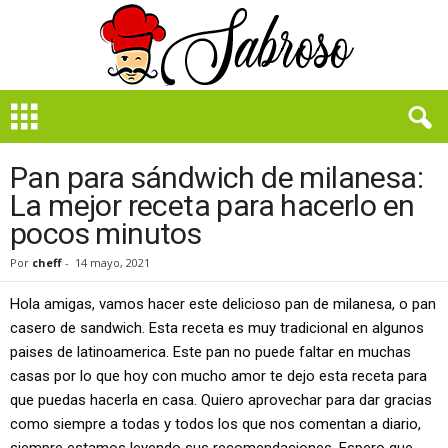
B
i
e
n
Pan para sándwich de milanesa:
S
La mejor receta para hacerlo en
a
pocos minutos
b
r
Por
cheff
-
14 mayo, 2021
o
s
Hola amigas, vamos hacer este delicioso pan de milanesa, o pan
o
casero de sandwich. Esta receta es muy tradicional en algunos
paises de latinoamerica. Este pan no puede faltar en muchas
casas por lo que hoy con mucho amor te dejo esta receta para
que puedas hacerla en casa. Quiero aprovechar para dar gracias
como siempre a todas y todos los que nos comentan a diario,