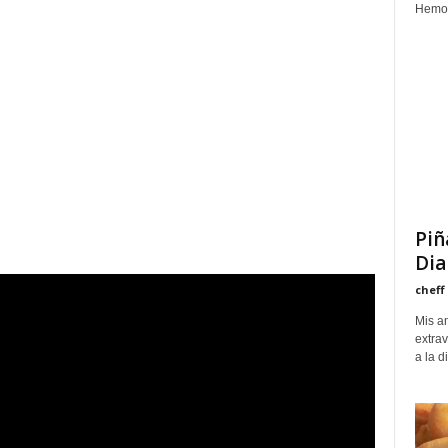
Hemos 
Piñ
Dia
cheff
Mis am
extra
a la d