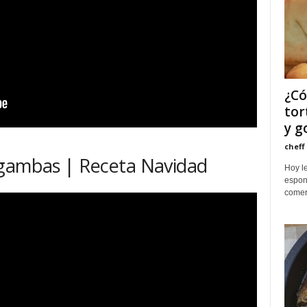
¿Có
tor
y g
cheff
 gambas | Receta Navidad
Hoy le
espon
comer.