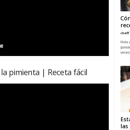
Cóm
rec
cheff
Hola 
guisa
veces 
la pimienta | Receta fácil
Est
las