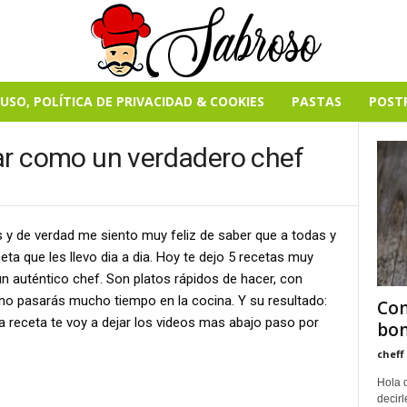
USO, POLÍTICA DE PRIVACIDAD & COOKIES
PASTAS
POST
ar como un verdadero chef
 y de verdad me siento muy feliz de saber que a todas y
ta que les llevo dia a dia. Hoy te dejo 5 recetas muy
n auténtico chef. Son platos rápidos de hacer, con
no pasarás mucho tiempo en la cocina. Y su resultado:
Com
da receta te voy a dejar los videos mas abajo paso por
bon
cheff
Hola 
decirl