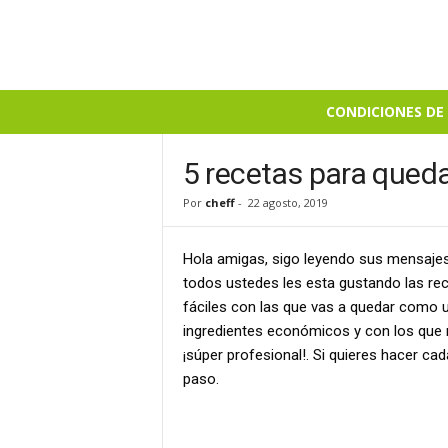
B
CONDICIONES DE 
i
e
n
5 recetas para qued
S
Por
cheff
-
22 agosto, 2019
a
b
r
Hola amigas, sigo leyendo sus mensajes
o
todos ustedes les esta gustando las rece
s
fáciles con las que vas a quedar como u
o
ingredientes económicos y con los que 
¡súper profesional!. Si quieres hacer ca
paso.