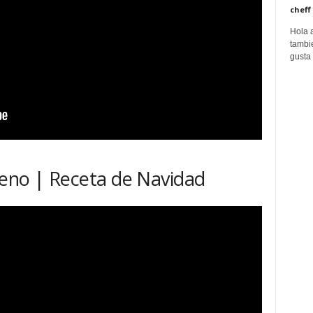
cheff
Hola 
tambie
gusta 
lleno | Receta de Navidad