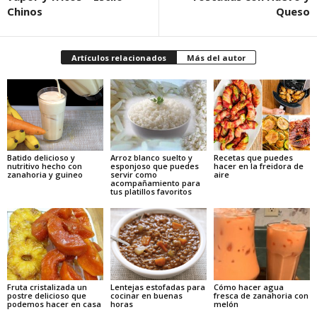
Chinos
Queso
Artículos relacionados
Más del autor
Batido delicioso y
Arroz blanco suelto y
Recetas que puedes
nutritivo hecho con
esponjoso que puedes
hacer en la freidora de
zanahoria y guineo
servir como
aire
acompañamiento para
tus platillos favoritos
Fruta cristalizada un
Lentejas estofadas para
Cómo hacer agua
postre delicioso que
cocinar en buenas
fresca de zanahoria con
podemos hacer en casa
horas
melón