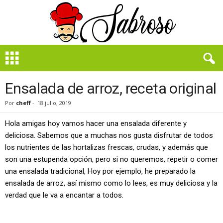
B
i
e
n
Ensalada de arroz, receta original
S
a
Por
cheff
-
18 julio, 2019
b
r
Hola amigas hoy vamos hacer una ensalada diferente y
o
deliciosa. Sabemos que a muchas nos gusta disfrutar de todos
s
los nutrientes de las hortalizas frescas, crudas, y además que
o
son una estupenda opción, pero si no queremos, repetir o comer
una ensalada tradicional, Hoy por ejemplo, he preparado la
ensalada de arroz, así mismo como lo lees, es muy deliciosa y la
verdad que le va a encantar a todos.