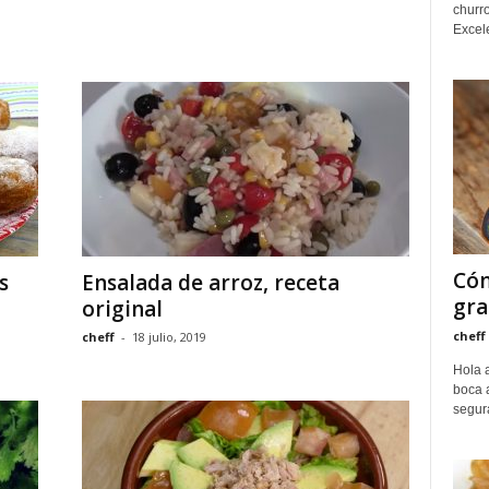
churro
Excele
Cóm
s
Ensalada de arroz, receta
gra
original
cheff
cheff
-
18 julio, 2019
Hola a
boca 
segur