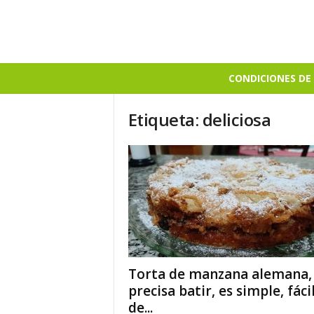
B
CONDICIONES DE 
i
e
Etiqueta: deliciosa
n
S
a
b
r
o
s
o
Torta de manzana alemana,
precisa batir, es simple, fáci
de...