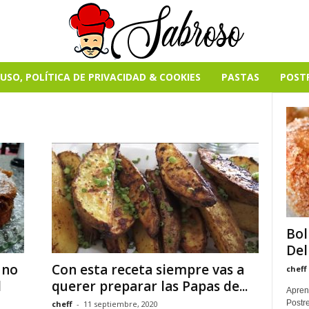
USO, POLÍTICA DE PRIVACIDAD & COOKIES
PASTAS
POST
Bol
Del
 no
Con esta receta siempre vas a
cheff
l
querer preparar las Papas de...
Apren
Postre
cheff
-
11 septiembre, 2020