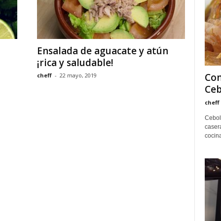
Ensalada de aguacate y atún
¡rica y saludable!
Com
cheff
-
22 mayo, 2019
Ceb
cheff
Cebol
casera
cocina