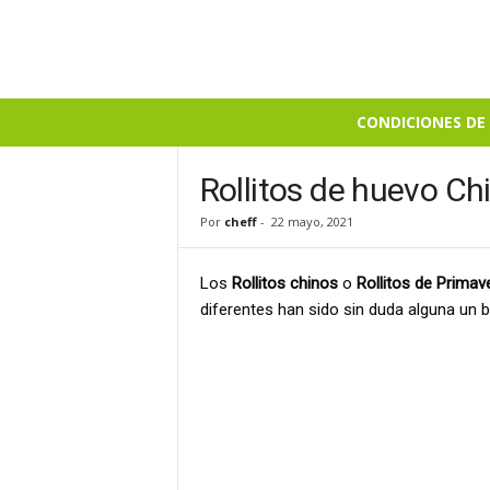
B
CONDICIONES DE 
i
e
n
Rollitos de huevo Ch
S
Por
cheff
-
22 mayo, 2021
a
b
r
Los
Rollitos chinos
o
Rollitos de Primave
o
diferentes han sido sin duda alguna un 
s
o