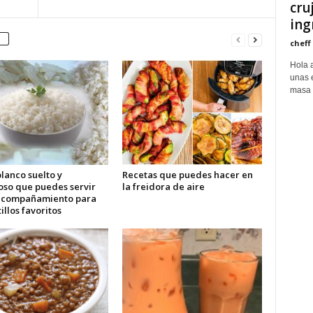
cru
ing
cheff
Hola 
unas 
masa 
lanco suelto y
Recetas que puedes hacer en
oso que puedes servir
la freidora de aire
acompañamiento para
tillos favoritos