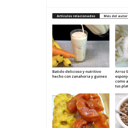
Artículos relacionados
Más del autor
Batido delicioso y nutritivo
Arroz b
hecho con zanahoria y guineo
esponj
como 
tus pla