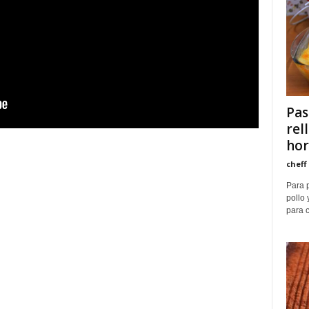
Pas
rel
ho
cheff
Para p
pollo
para c