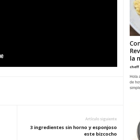
Com
Rev
la 
cheff
Hola a
de hoy
simple
Artículo siguiente
3 ingredientes sin horno y esponjoso
este bizcocho