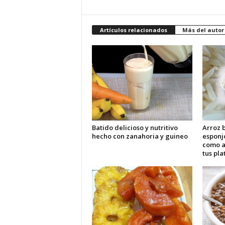
Artículos relacionados
Más del autor
Batido delicioso y nutritivo
Arroz b
hecho con zanahoria y guineo
esponj
como 
tus pla