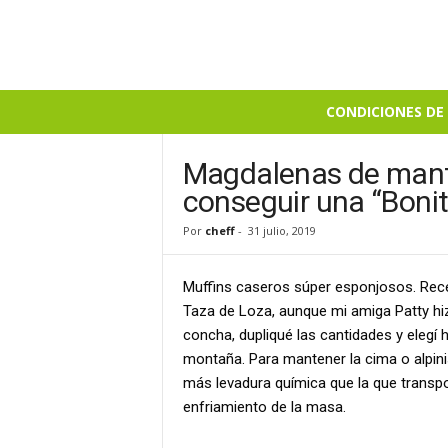
B
CONDICIONES DE 
i
e
n
Magdalenas de mante
S
conseguir una “Boni
a
b
Por
cheff
-
31 julio, 2019
r
o
Muffins caseros súper esponjosos. Rece
s
o
Taza de Loza, aunque mi amiga Patty hi
concha, dupliqué las cantidades y elegí
montaña. Para mantener la cima o alpini
más levadura química que la que transpo
enfriamiento de la masa.