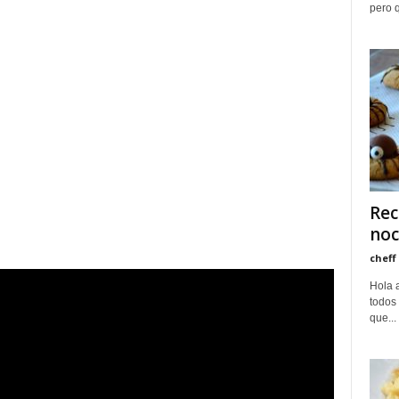
pero q
Rec
noc
cheff
Hola 
todos 
que...