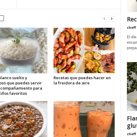
Rec
cheff
El día
encant
prepar
lanco suelto y
Recetas que puedes hacer en
oso que puedes servir
la freidora de aire
acompañamiento para
tillos favoritos
Fla
glu
cheff