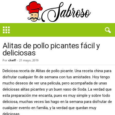
B
i
e
n
Alitas de pollo picantes fácil y
S
deliciosas
a
b
Por
cheff
-
21 mayo, 2019
r
o
Deliciosa receta de Alitas de pollo picante. Una receta china para
s
disfrutar cualquier fin de semana con tus amistades. Hoy tengo
o
mucho deseos de ver una película, pero acompañada de unas
deliciosas alitas picantes y un buen vaso de Soda. La verdad que
esta preparación me encanta, pues es muy simple y sobre todo
deliciosa, muchas veces las hago en la semana para disfrutar de
cualquier evento en familia, y la verdad que quedan muy
deliciosas..