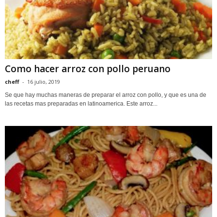
Como hacer arroz con pollo peruano
cheff
-
16 julio, 2019
Se que hay muchas maneras de preparar el arroz con pollo, y que es una de
las recetas mas preparadas en latinoamerica. Este arroz...