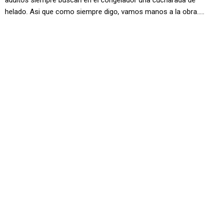
adultos siempre buscan en el congelador una cucharada de
helado. Asi que como siempre digo, vamos manos a la obra…..