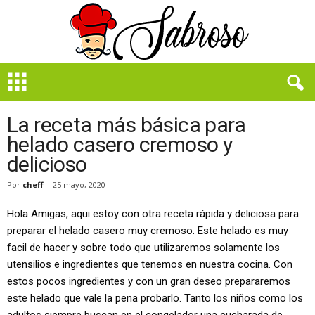
B
i
e
n
La receta más básica para
S
helado casero cremoso y
a
delicioso
b
r
Por
cheff
-
25 mayo, 2020
o
s
Hola Amigas, aqui estoy con otra receta rápida y deliciosa para
o
preparar el helado casero muy cremoso. Este helado es muy
facil de hacer y sobre todo que utilizaremos solamente los
utensilios e ingredientes que tenemos en nuestra cocina. Con
estos pocos ingredientes y con un gran deseo prepararemos
este helado que vale la pena probarlo. Tanto los niños como los