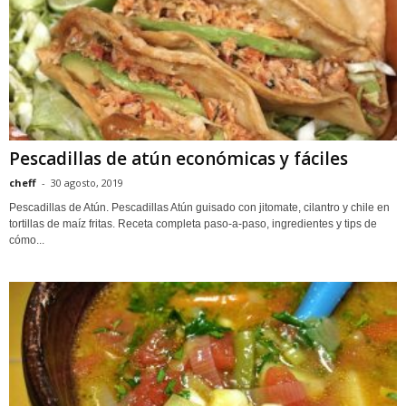
Pescadillas de atún económicas y fáciles
cheff
-
30 agosto, 2019
Pescadillas de Atún. Pescadillas Atún guisado con jitomate, cilantro y chile en
tortillas de maíz fritas. Receta completa paso-a-paso, ingredientes y tips de
cómo...