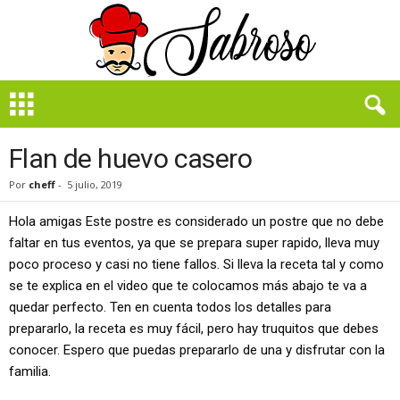
B
i
e
n
Flan de huevo casero
S
a
Por
cheff
-
5 julio, 2019
b
r
Hola amigas Este postre es considerado un postre que no debe
o
faltar en tus eventos, ya que se prepara super rapido, lleva muy
s
poco proceso y casi no tiene fallos. Si lleva la receta tal y como
o
se te explica en el video que te colocamos más abajo te va a
quedar perfecto. Ten en cuenta todos los detalles para
prepararlo, la receta es muy fácil, pero hay truquitos que debes
conocer. Espero que puedas prepararlo de una y disfrutar con la
familia.