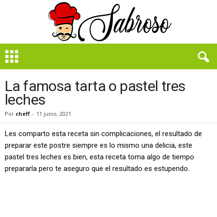
B
i
e
n
La famosa tarta o pastel tres
S
leches
a
b
Por
cheff
-
11 junio, 2021
r
o
Les comparto esta receta sin complicaciones, el resultado de
s
preparar este postre siempre es lo mismo una delicia, este
o
pastel tres leches es bien, esta receta toma algo de tiempo
prepararla pero te aseguro que el resultado es estupendo.