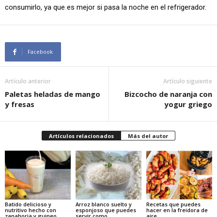
consumirlo, ya que es mejor si pasa la noche en el refrigerador.
Facebook
Artículo anterior
Artículo siguiente
Paletas heladas de mango
Bizcocho de naranja con
y fresas
yogur griego
Artículos relacionados
Más del autor
Batido delicioso y
Arroz blanco suelto y
Recetas que puedes
nutritivo hecho con
esponjoso que puedes
hacer en la freidora de
zanahoria y guineo
servir como
aire