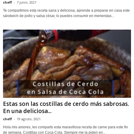
cheff
-
7 junio, 2021
Te compartimos esta receta sana y deliciosa, aprende a preparar en casa este
sándwich de pollo y salsa césar, lo puedes consumir en meriendas...
Estas son las costillas de cerdo más sabrosas.
En una deliciosa...
cheff
-
19 agosto, 2021
Hola mis amores, les comparto esta maravillosa receta de carne para este fin
de semana, Costillas con Coca Cola. Siempre me la piden en...