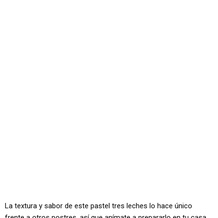
La textura y sabor de este pastel tres leches lo hace único
frente a otros postres, así que anímate a prepararlo en tu casa