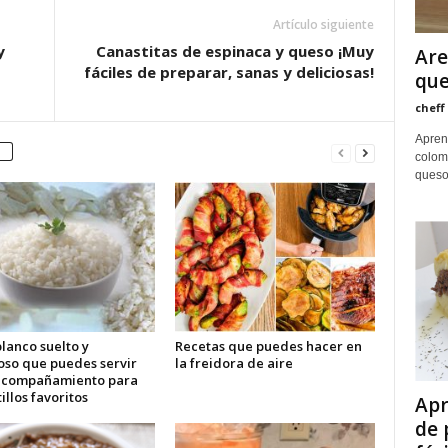
Artículo siguiente
y
Canastitas de espinaca y queso ¡Muy
Are
fáciles de preparar, sanas y deliciosas!
qu
cheff
Apren
colom
queso 
lanco suelto y
Recetas que puedes hacer en
oso que puedes servir
la freidora de aire
acompañamiento para
tillos favoritos
Apr
de 