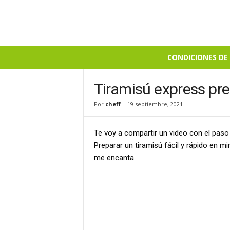
B
CONDICIONES DE 
i
e
n
Tiramisú express pr
S
Por
cheff
-
19 septiembre, 2021
a
b
r
Te voy a compartir un video con el paso
o
Preparar un tiramisú fácil y rápido en mi
s
me encanta.
o