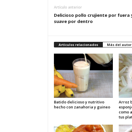
Artículo anterior
Delicioso pollo crujiente por fuera 
suave por dentro
Artículos relacionados
Más del autor
Batido delicioso y nutritivo
Arroz b
hecho con zanahoria y guineo
esponj
como 
tus pla