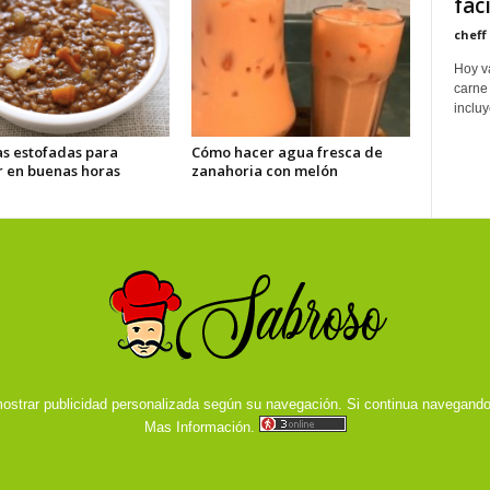
fáci
cheff
Hoy va
carne 
incluy
as estofadas para
Cómo hacer agua fresca de
r en buenas horas
zanahoria con melón
ostrar publicidad personalizada según su navegación. Si continua navegand
Mas Información.