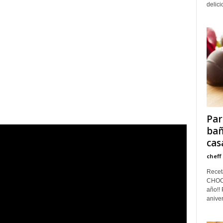
delici
Par
bañ
cas
cheff
Rece
CHOCO
año!!
anivers