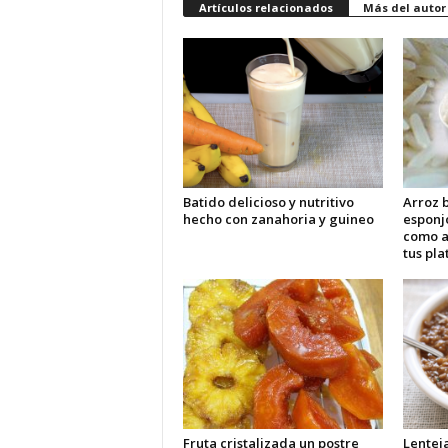
Artículos relacionados
Más del autor
Batido delicioso y nutritivo
Arroz b
hecho con zanahoria y guineo
esponj
como 
tus pla
Fruta cristalizada un postre
Lentej