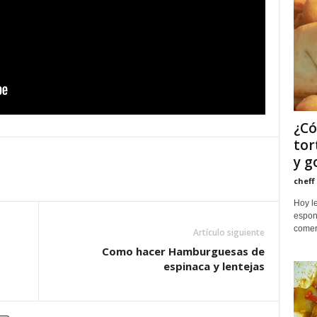
¿Có
tor
y g
cheff
Hoy le
espon
comer.
Artículo siguiente
Como hacer Hamburguesas de
espinaca y lentejas