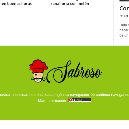
r en buenas horas
zanahoria con melón
Com
cheff
Hola 
hacer 
de un 
ostrar publicidad personalizada según su navegación. Si continua navegand
Mas Información.