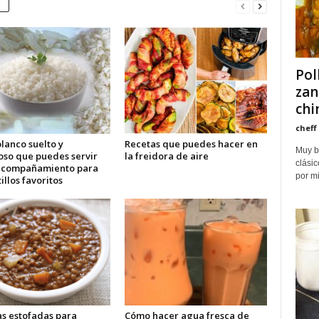
Pol
zan
chi
cheff
lanco suelto y
Recetas que puedes hacer en
Muy b
oso que puedes servir
la freidora de aire
clásic
acompañamiento para
por m
tillos favoritos
as estofadas para
Cómo hacer agua fresca de