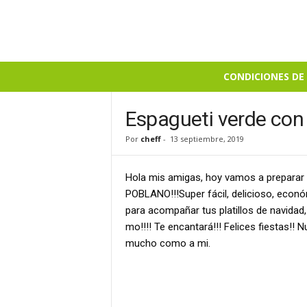
B
CONDICIONES DE 
i
e
n
Espagueti verde con
S
Por
cheff
-
13 septiembre, 2019
a
b
r
Hola mis amigas, hoy vamos a prepara
o
POBLANO!!!Super fácil, delicioso, econó
s
para acompañar tus platillos de navidad,
o
mo!!!! Te encantará!!! Felices fiestas!!
mucho como a mi.