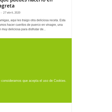
agreta
-
27 abril, 2020
migas, aqui les traigo otra deliciosa receta. Esta
amos hacer cueritos de puerco en vinagre, una
 muy deliciosa para disfrutar de...
o consideramos que acepta el uso de Cookies.