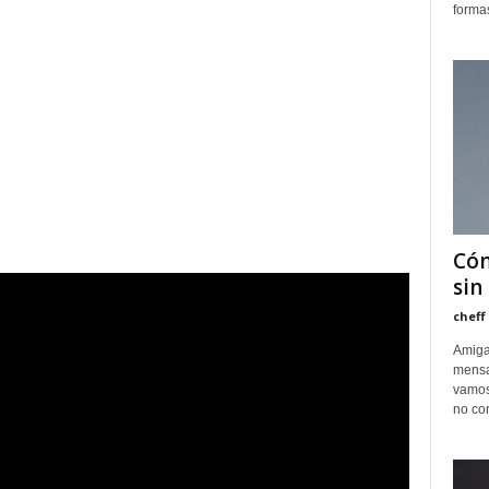
formas
Cóm
sin
cheff
Amiga
mensa
vamos
no con