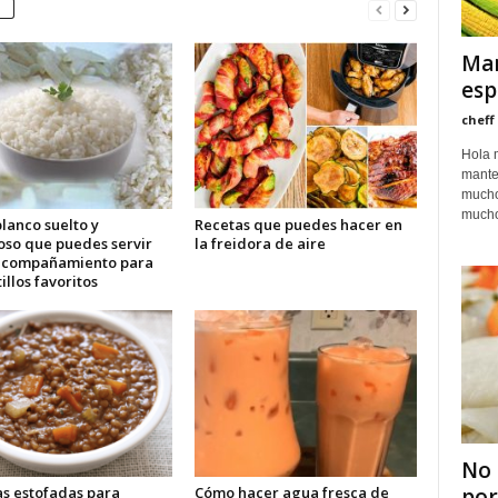
Man
esp
cheff
Hola 
mante
mucho
mucho
lanco suelto y
Recetas que puedes hacer en
oso que puedes servir
la freidora de aire
acompañamiento para
tillos favoritos
No 
as estofadas para
Cómo hacer agua fresca de
por