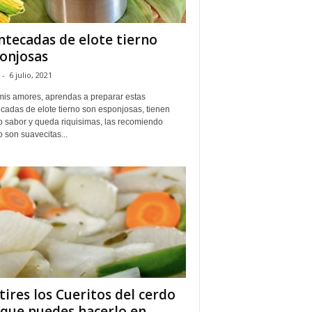
tecadas de elote tierno
onjosas
-
6 julio, 2021
mis amores, aprendas a preparar estas
cadas de elote tierno son esponjosas, tienen
 sabor y queda riquisimas, las recomiendo
 son suavecitas...
tires los Cueritos del cerdo
que puedes hacerlo en