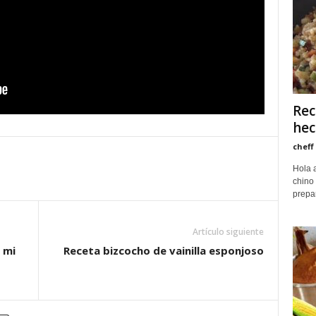
Rec
hec
cheff
Hola 
chino 
prepar
Artículo siguiente
 mi
Receta bizcocho de vainilla esponjoso