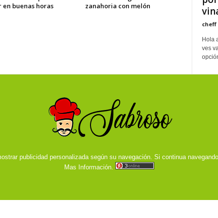
r en buenas horas
zanahoria con melón
vin
cheff
Hola a
ves v
opción
ostrar publicidad personalizada según su navegación. Si continua navegand
Mas Información.