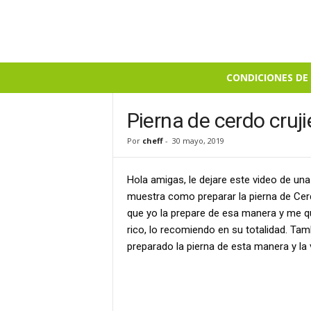
B
CONDICIONES DE 
i
e
n
Pierna de cerdo cruji
S
Por
cheff
-
30 mayo, 2019
a
b
r
Hola amigas, le dejare este video de una
o
muestra como preparar la pierna de Cer
s
que yo la prepare de esa manera y me q
o
rico, lo recomiendo en su totalidad. T
preparado la pierna de esta manera y l