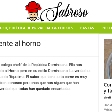
USO, POLÍTICA DE PRIVACIDAD & COOKIES
PASTAS
POST
ente al horno
 colega cheff de la República Dominicana. Ella nos
do al Horno pero en su estilo Dominicano. La verdad es
uedo Riquisima. El sabor que tiene esta carne es muy
ambien conosco personas que nos siguen que han
Com
a verdad que todas han quedado encantadas.
y f
cheff
Uno d
México