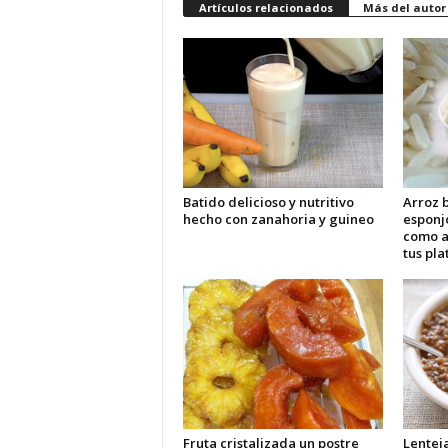
Artículos relacionados
Más del autor
Batido delicioso y nutritivo
Arroz b
hecho con zanahoria y guineo
esponj
como 
tus pla
Fruta cristalizada un postre
Lentej