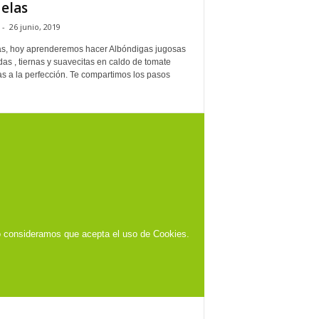
elas
-
26 junio, 2019
s, hoy aprenderemos hacer Albóndigas jugosas
as , tiernas y suavecitas en caldo de tomate
s a la perfección. Te compartimos los pasos
o consideramos que acepta el uso de Cookies.