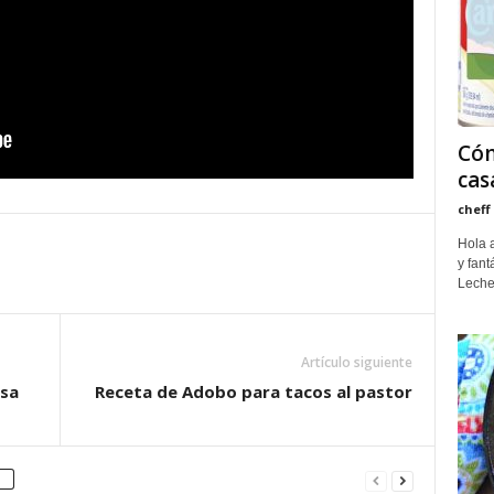
Cóm
cas
cheff
Hola 
y fant
Leche
Artículo siguiente
asa
Receta de Adobo para tacos al pastor