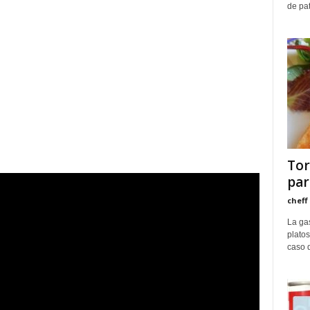
de pat
Tor
par
cheff
La ga
plato
caso d