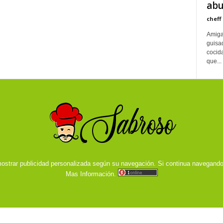
abu
cheff
Amiga
guisad
cocida
que...
ostrar publicidad personalizada según su navegación. Si continua navegand
Mas Información.