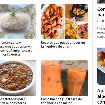
Com
par
cheff
Hoy qu
receta
sorpre
lanco suelto y
Recetas que puedes hacer en
oso que puedes servir
la freidora de aire
acompañamiento para
tillos favoritos
Apr
alb
as estofadas para
Cómo hacer agua fresca de
com
r en buenas horas
zanahoria con melón