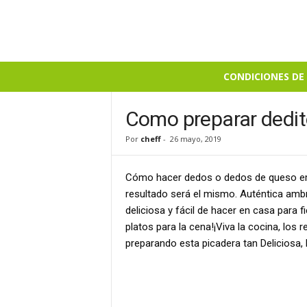
B
CONDICIONES DE 
i
e
n
Como preparar dedit
S
Por
cheff
-
26 mayo, 2019
a
b
r
Cómo hacer dedos o dedos de queso em
o
resultado será el mismo. Auténtica ambr
s
deliciosa y fácil de hacer en casa para f
o
platos para la cena!¡Viva la cocina, los 
preparando esta picadera tan Deliciosa,