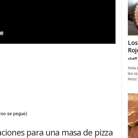
Los
Roj
cheff
Hola 
les va
Arroz 
 no se pegue)
ciones para una masa de pizza