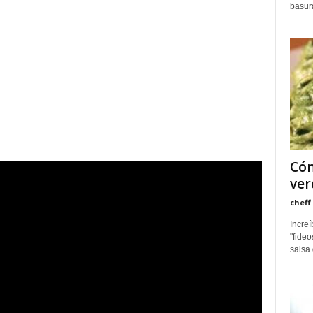
basura
Cóm
ver
cheff
Increí
"fideo
salsa 