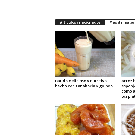
Artículos relacionados
Más del autor
Batido delicioso y nutritivo
Arroz b
hecho con zanahoria y guineo
esponj
como 
tus pla