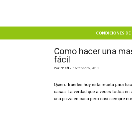
B
CONDICIONES DE 
i
e
n
Como hacer una mas
S
fácil
a
b
Por
cheff
-
16 febrero, 2019
r
o
Quiero traerles hoy esta receta para ha
s
o
casas. La verdad que a veces todos en
una pizza en casa pero casi siempre n