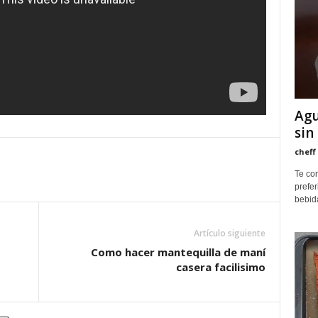
Agu
sin
cheff
Te co
prefer
bebida
Artículo siguiente
Como hacer mantequilla de maní
casera facilisimo