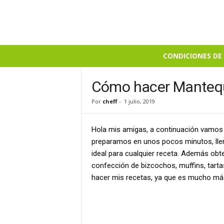
B
CONDICIONES DE 
i
e
n
Cómo hacer Mantequi
S
Por
cheff
-
1 julio, 2019
a
b
r
Hola mis amigas, a continuación vamos 
o
preparamos en unos pocos minutos, lle
s
ideal para cualquier receta. Además obt
o
confección de bizcochos, muffins, tarta
hacer mis recetas, ya que es mucho más