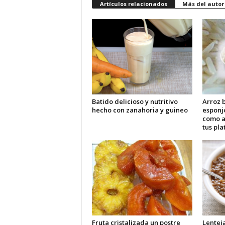
Artículos relacionados
Más del autor
Batido delicioso y nutritivo
Arroz b
hecho con zanahoria y guineo
esponj
como 
tus pla
Fruta cristalizada un postre
Lentej