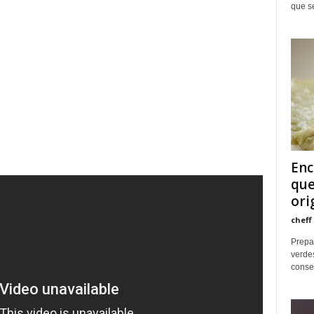
que se
Enc
que
ori
cheff
Prepar
verdes
consen