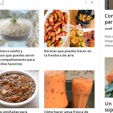
Com
par
cheff
Hola a
Amigo
rellen
lanco suelto y
Recetas que puedes hacer en
oso que puedes servir
la freidora de aire
acompañamiento para
tillos favoritos
Un 
súp
as estofadas para
Cómo hacer agua fresca de