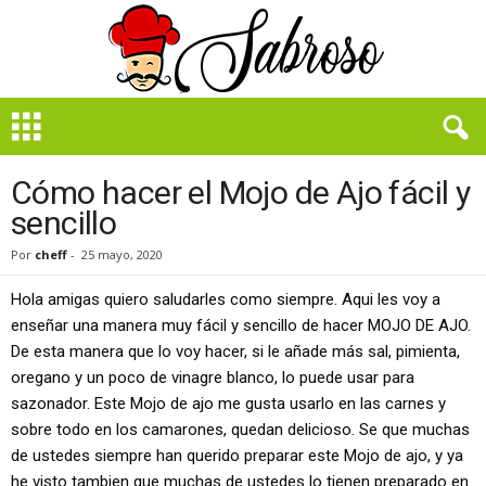
B
i
e
n
Cómo hacer el Mojo de Ajo fácil y
S
sencillo
a
b
Por
cheff
-
25 mayo, 2020
r
o
Hola amigas quiero saludarles como siempre. Aqui les voy a
s
enseñar una manera muy fácil y sencillo de hacer MOJO DE AJO.
o
De esta manera que lo voy hacer, si le añade más sal, pimienta,
oregano y un poco de vinagre blanco, lo puede usar para
sazonador. Este Mojo de ajo me gusta usarlo en las carnes y
sobre todo en los camarones, quedan delicioso. Se que muchas
de ustedes siempre han querido preparar este Mojo de ajo, y ya
he visto tambien que muchas de ustedes lo tienen preparado en