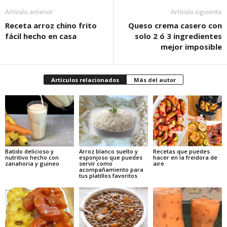
Artículo anterior
Artículo siguiente
Receta arroz chino frito
Queso crema casero con
fácil hecho en casa
solo 2 ó 3 ingredientes
mejor imposible
Artículos relacionados
Más del autor
Batido delicioso y
Arroz blanco suelto y
Recetas que puedes
nutritivo hecho con
esponjoso que puedes
hacer en la freidora de
zanahoria y guineo
servir como
aire
acompañamiento para
tus platillos favoritos