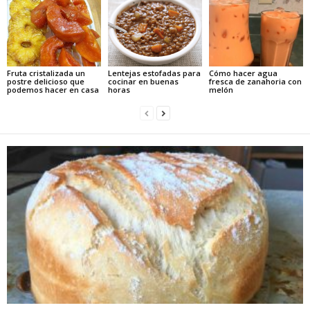
Fruta cristalizada un
Lentejas estofadas para
Cómo hacer agua
postre delicioso que
cocinar en buenas
fresca de zanahoria con
podemos hacer en casa
horas
melón