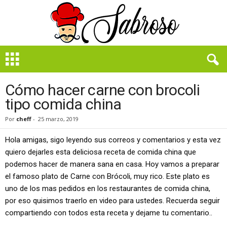
B
i
e
n
Cómo hacer carne con brocoli
S
tipo comida china
a
b
Por
cheff
-
25 marzo, 2019
r
o
Hola amigas, sigo leyendo sus correos y comentarios y esta vez
s
quiero dejarles esta deliciosa receta de comida china que
o
podemos hacer de manera sana en casa. Hoy vamos a preparar
el famoso plato de Carne con Brócoli, muy rico. Este plato es
uno de los mas pedidos en los restaurantes de comida china,
por eso quisimos traerlo en video para ustedes. Recuerda seguir
compartiendo con todos esta receta y dejame tu comentario..