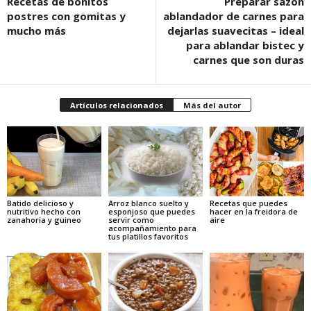
Recetas de bonitos
Preparar sazón
postres con gomitas y
ablandador de carnes para
mucho más
dejarlas suavecitas – ideal
para ablandar bistec y
carnes que son duras
Artículos relacionados
Más del autor
Batido delicioso y
Arroz blanco suelto y
Recetas que puedes
nutritivo hecho con
esponjoso que puedes
hacer en la freidora de
zanahoria y guineo
servir como
aire
acompañamiento para
tus platillos favoritos