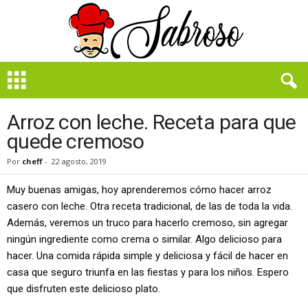
B
i
e
n
Arroz con leche. Receta para que
S
quede cremoso
a
b
Por
cheff
-
22 agosto, 2019
r
o
Muy buenas amigas, hoy aprenderemos cómo hacer arroz
s
casero con leche. Otra receta tradicional, de las de toda la vida.
o
Además, veremos un truco para hacerlo cremoso, sin agregar
ningún ingrediente como crema o similar. Algo delicioso para
hacer. Una comida rápida simple y deliciosa y fácil de hacer en
casa que seguro triunfa en las fiestas y para los niños. Espero
que disfruten este delicioso plato.