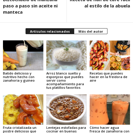
paso a paso sin aceite ni
al estilo de la abuela
manteca
Artículos relacionados
Más del autor
Batido delicioso y
Arroz blanco suelto y
Recetas que puedes
nutritivo hecho con
esponjoso que puedes
hacer en la freidora de
zanahoria y guineo
servir como
aire
acompañamiento para
tus platillos favoritos
Fruta cristalizada un
Lentejas estofadas para
Cómo hacer agua
postre delicioso que
cocinar en buenas
fresca de zanahoria con