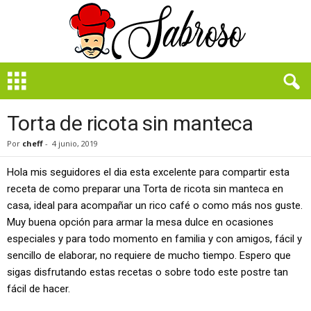
B
i
e
n
Torta de ricota sin manteca
S
a
Por
cheff
-
4 junio, 2019
b
r
Hola mis seguidores el dia esta excelente para compartir esta
o
receta de como preparar una Torta de ricota sin manteca en
s
casa, ideal para acompañar un rico café o como más nos guste.
o
Muy buena opción para armar la mesa dulce en ocasiones
especiales y para todo momento en familia y con amigos, fácil y
sencillo de elaborar, no requiere de mucho tiempo. Espero que
sigas disfrutando estas recetas o sobre todo este postre tan
fácil de hacer.