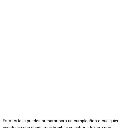
Esta torta la puedes preparar para un cumpleaños o cualquier
evento, ya que queda muy bonita y su sabor y textura son