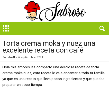
B
i
e
n
Torta crema moka y nuez una
S
excelente receta con café
a
b
Por
cheff
-
6 septiembre, 2021
r
o
Hola mis amores les comparto una deliciosa receta de torta
s
crema moka nuez, esta receta le va a encantar a toda tu familia,
o
ya que es una receta que lleva pocos ingredientes y que puedes
preparar en poco tiempo..