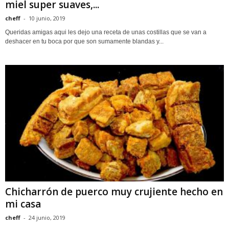
miel super suaves,...
cheff
-
10 junio, 2019
Queridas amigas aqui les dejo una receta de unas costillas que se van a
deshacer en tu boca por que son sumamente blandas y...
Chicharrón de puerco muy crujiente hecho en
mi casa
cheff
-
24 junio, 2019