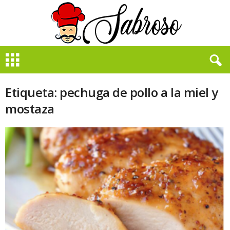
B
i
e
n
Etiqueta: pechuga de pollo a la miel y
S
mostaza
a
b
r
o
s
o