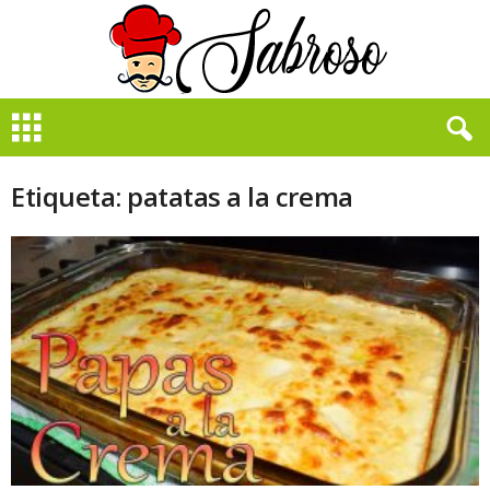
B
i
e
n
Etiqueta: patatas a la crema
S
a
b
r
o
s
o