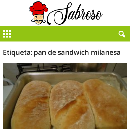
B
i
e
n
Etiqueta: pan de sandwich milanesa
S
a
b
r
o
s
o