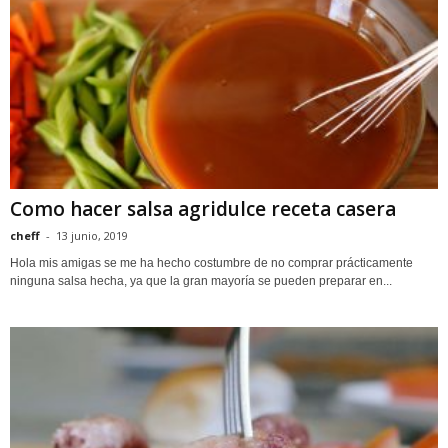
Como hacer salsa agridulce receta casera
cheff
-
13 junio, 2019
Hola mis amigas se me ha hecho costumbre de no comprar prácticamente
ninguna salsa hecha, ya que la gran mayoría se pueden preparar en...