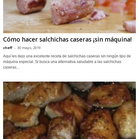
Cómo hacer salchichas caseras ¡sin máquina!
cheff
-
30 mayo, 2019
Aquí les dejo una excelente receta de salchichas caseras sin ningún tipo de
máquina especial. Si busca una alternativa saludable a las salchichas
caseras...