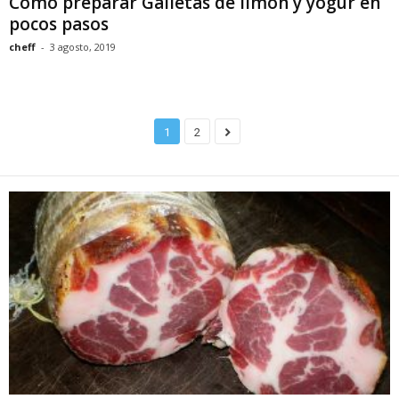
Como preparar Galletas de limón y yogur en
pocos pasos
cheff
-
3 agosto, 2019
1
2