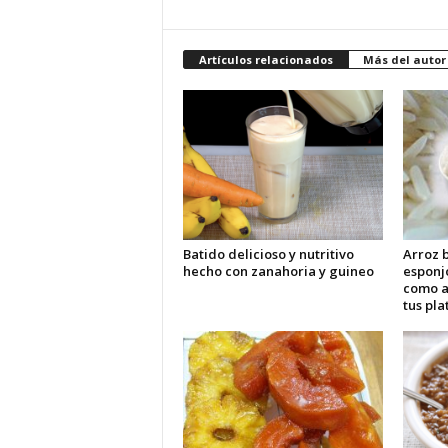
Artículos relacionados
Más del autor
Batido delicioso y nutritivo
Arroz b
hecho con zanahoria y guineo
esponj
como 
tus pla