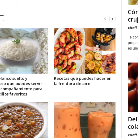
Cóm
cru
cheff
Te co
prepar
es uno
lanco suelto y
Recetas que puedes hacer en
oso que puedes servir
la freidora de aire
acompañamiento para
tillos favoritos
Del
col
cheff