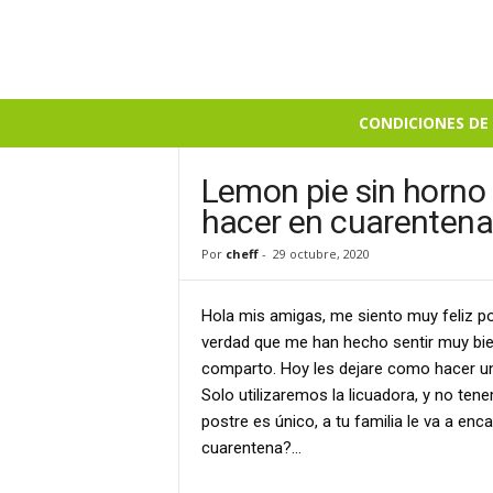
B
CONDICIONES DE 
i
e
n
Lemon pie sin horno 
S
hacer en cuarenten
a
b
Por
cheff
-
29 octubre, 2020
r
o
Hola mis amigas, me siento muy feliz po
s
o
verdad que me han hecho sentir muy bie
comparto. Hoy les dejare como hacer un
Solo utilizaremos la licuadora, y no tene
postre es único, a tu familia le va a en
cuarentena?…