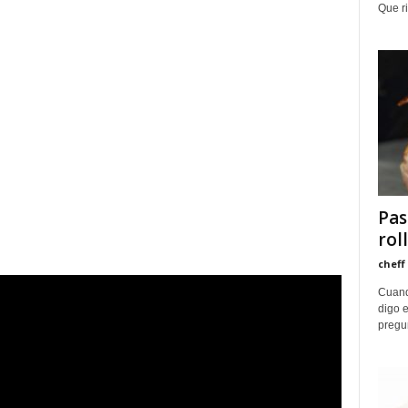
Que ri
Pas
rol
cheff
Cuand
digo e
pregun