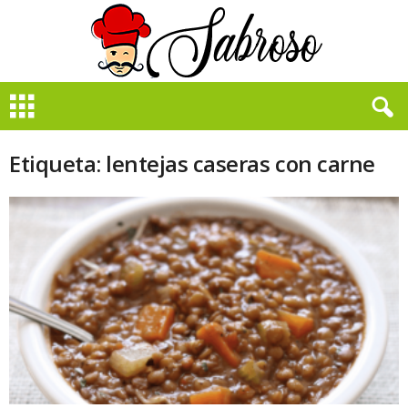
B
i
e
n
Etiqueta: lentejas caseras con carne
S
a
b
r
o
s
o