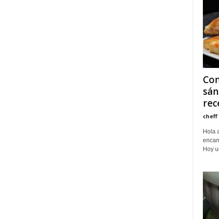
Com
sán
rece
cheff
Hola a
encant
Hoy un