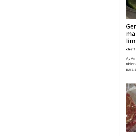
Gen
mal
lim
cheff
Ay Am
abier
para s