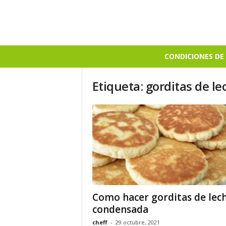
B
CONDICIONES DE 
i
e
Etiqueta: gorditas de 
n
S
a
b
r
o
s
o
Como hacer gorditas de lec
condensada
cheff
-
29 octubre, 2021