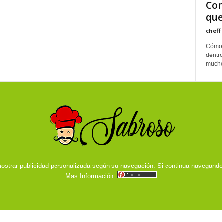
Com
que
cheff
Cómo 
dentro
mucho
ostrar publicidad personalizada según su navegación. Si continua navegand
Mas Información.