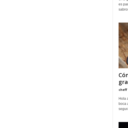
es par
sabro
Cóm
gra
cheff
Hola a
boca 
segur