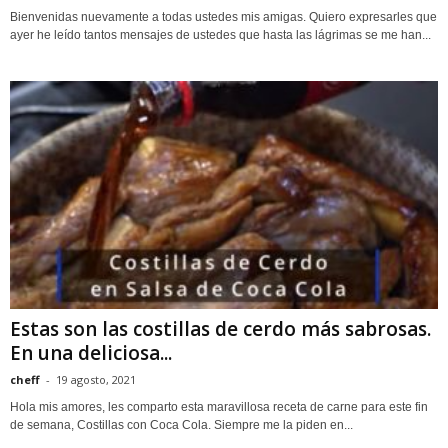
Bienvenidas nuevamente a todas ustedes mis amigas. Quiero expresarles que
ayer he leído tantos mensajes de ustedes que hasta las lágrimas se me han...
Estas son las costillas de cerdo más sabrosas.
En una deliciosa...
cheff
-
19 agosto, 2021
Hola mis amores, les comparto esta maravillosa receta de carne para este fin
de semana, Costillas con Coca Cola. Siempre me la piden en...