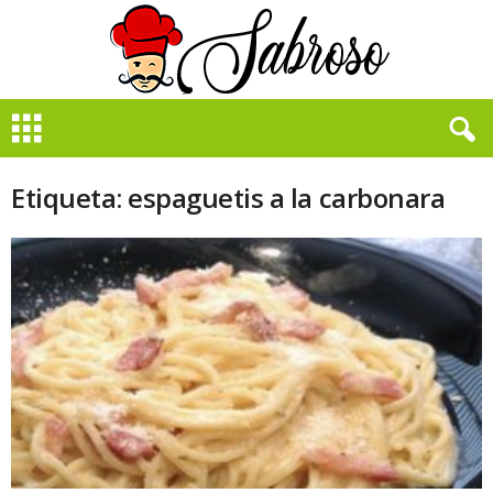
B
i
e
n
Etiqueta: espaguetis a la carbonara
S
a
b
r
o
s
o