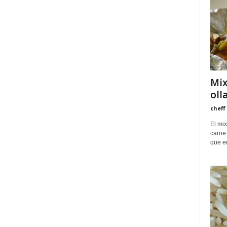
Mix
oll
cheff
El mix
carne 
que em