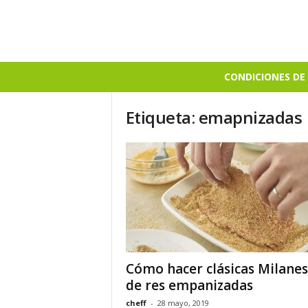
B
CONDICIONES DE 
i
e
Etiqueta: emapnizadas
n
S
a
b
r
o
s
o
Cómo hacer clásicas Milanes
de res empanizadas
cheff
-
28 mayo, 2019