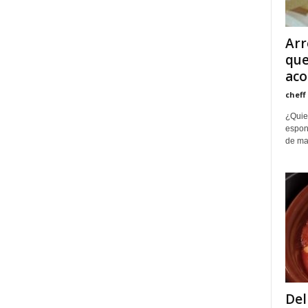
Arr
que
aco
cheff
¿Quie
espon
de man
Del