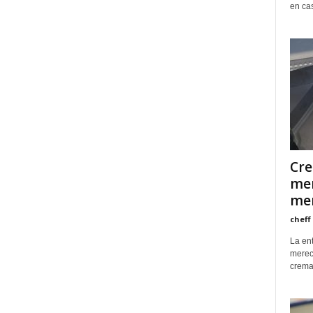
en ca
Cre
mer
mer
cheff
La en
merec
crema 