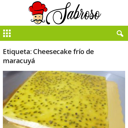
B
i
e
n
Etiqueta: Cheesecake frío de
S
maracuyá
a
b
r
o
s
o