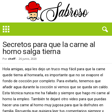
B
i
e
n
Secretos para que la carne al
S
horno salga tierna
a
b
Por
cheff
-
26 junio, 2020
r
o
Hola amigas, aqui les dejo un truco muy fácil para que la carne
s
quede tierna al hornearla, es importante que no se evapore el
o
fondo de cocción por completo. Para evitarlo, tenemos que
añadir agua durante la cocción si vemos que se queda sin caldo.
Esta técnica nunca me ha fallado y siempre que hago mi carne al
horno la empleo. También te dejaré otro video para que puedas
hacer una carne al horno muy jugosa para que la disfrutes en
familia. Recuerda que quisiera leer tus comentarios siempre y