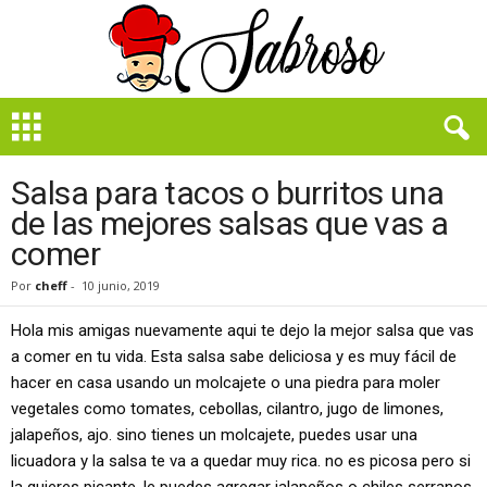
B
i
e
n
Salsa para tacos o burritos una
S
de las mejores salsas que vas a
a
comer
b
r
Por
cheff
-
10 junio, 2019
o
s
Hola mis amigas nuevamente aqui te dejo la mejor salsa que vas
o
a comer en tu vida. Esta salsa sabe deliciosa y es muy fácil de
hacer en casa usando un molcajete o una piedra para moler
vegetales como tomates, cebollas, cilantro, jugo de limones,
jalapeños, ajo. sino tienes un molcajete, puedes usar una
licuadora y la salsa te va a quedar muy rica. no es picosa pero si