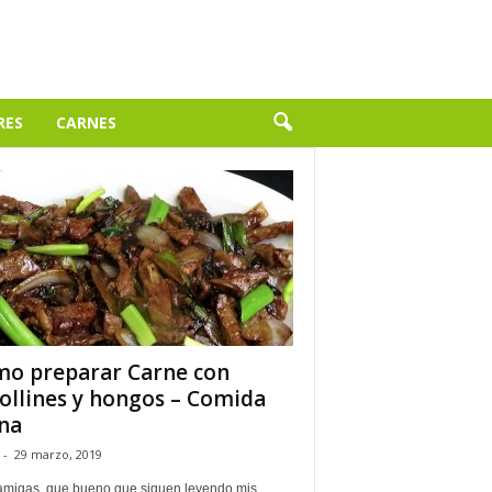
RES
CARNES
o preparar Carne con
ollines y hongos – Comida
na
-
29 marzo, 2019
amigas, que bueno que siguen leyendo mis