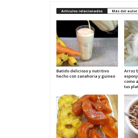
Artículos relacionados
Más del autor
Batido delicioso y nutritivo
Arroz b
hecho con zanahoria y guineo
esponj
como 
tus pla