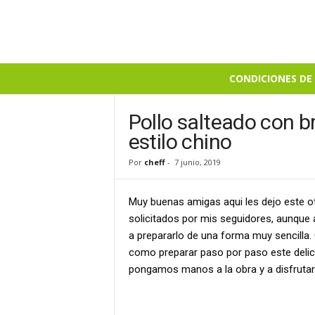
B
CONDICIONES DE 
i
e
n
Pollo salteado con br
S
estilo chino
a
b
Por
cheff
-
7 junio, 2019
r
o
Muy buenas amigas aqui les dejo este ot
s
o
solicitados por mis seguidores, aunque 
a prepararlo de una forma muy sencilla. 
como preparar paso por paso este delici
pongamos manos a la obra y a disfrutar d