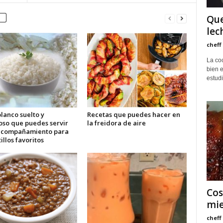
Que
lec
cheff
La coc
bien e
estudi
lanco suelto y
Recetas que puedes hacer en
oso que puedes servir
la freidora de aire
acompañamiento para
tillos favoritos
Cos
mie
cheff