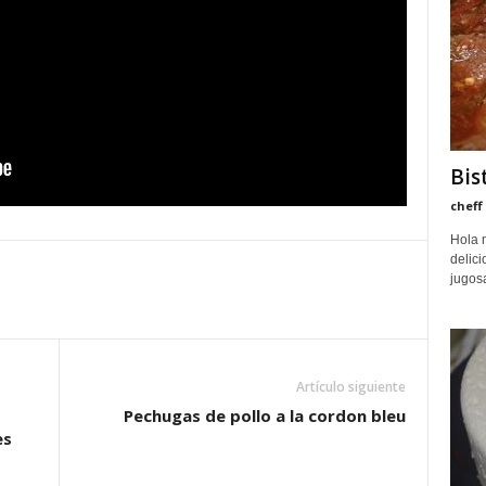
Bis
cheff
Hola 
delici
jugosa
Artículo siguiente
Pechugas de pollo a la cordon bleu
es