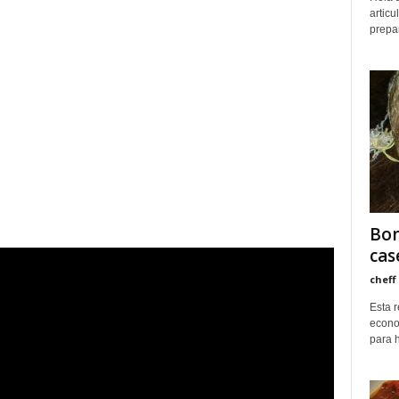
articu
prepar
Bon
cas
cheff
Esta r
econo
para h