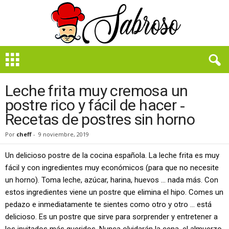
B
i
e
n
Leche frita muy cremosa un
S
postre rico y fácil de hacer ‑
a
Recetas de postres sin horno
b
r
Por
cheff
-
9 noviembre, 2019
o
s
Un delicioso postre de la cocina española. La leche frita es muy
o
fácil y con ingredientes muy económicos (para que no necesite
un horno). Toma leche, azúcar, harina, huevos … nada más. Con
estos ingredientes viene un postre que elimina el hipo. Comes un
pedazo e inmediatamente te sientes como otro y otro … está
delicioso. Es un postre que sirve para sorprender y entretener a