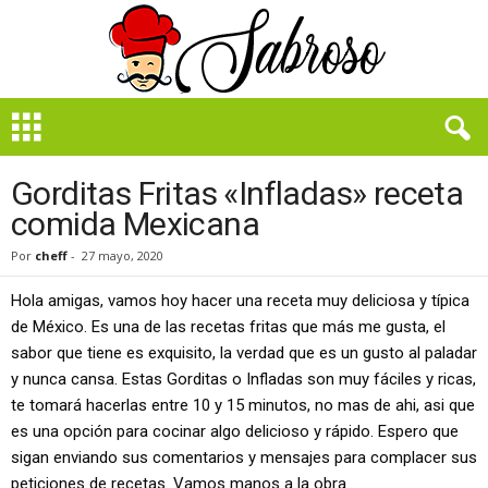
B
i
e
n
Gorditas Fritas «Infladas» receta
S
comida Mexicana
a
b
Por
cheff
-
27 mayo, 2020
r
o
Hola amigas, vamos hoy hacer una receta muy deliciosa y típica
s
de México. Es una de las recetas fritas que más me gusta, el
o
sabor que tiene es exquisito, la verdad que es un gusto al paladar
y nunca cansa. Estas Gorditas o Infladas son muy fáciles y ricas,
te tomará hacerlas entre 10 y 15 minutos, no mas de ahi, asi que
es una opción para cocinar algo delicioso y rápido. Espero que
sigan enviando sus comentarios y mensajes para complacer sus
peticiones de recetas. Vamos manos a la obra..