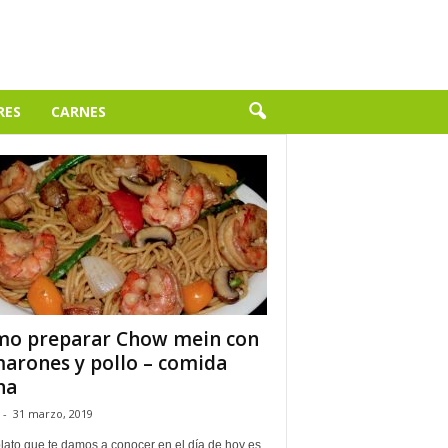
RES
CARNES
o preparar Chow mein con
arones y pollo – comida
na
-
31 marzo, 2019
lato que te damos a conocer en el día de hoy es