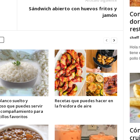
Artículo siguiente
Sándwich abierto con huevos fritos y
Com
jamón
dor
res
cheff
Hola 
tiene
pollo 
lanco suelto y
Recetas que puedes hacer en
oso que puedes servir
la freidora de aire
acompañamiento para
tillos favoritos
Cóm
cru