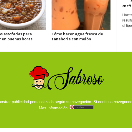
cheff
Hacer 
resul
el tip
as estofadas para
Cómo hacer agua fresca de
r en buenas horas
zanahoria con melón
ostrar publicidad personalizada según su navegación. Si continua navegand
Mas Información.