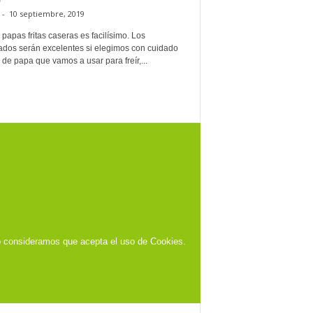
-
10 septiembre, 2019
papas fritas caseras es facilísimo. Los
tados serán excelentes si elegimos con cuidado
o de papa que vamos a usar para freír,...
o consideramos que acepta el uso de Cookies.