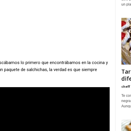
un pla
uscábamos lo primero que encontrábamos en la cocina y
un paquete de salchichas, la verdad es que siempre
Tar
dif
cheff
Te co
negra,
Aunque