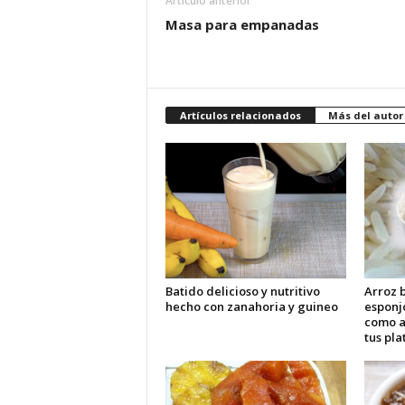
Artículo anterior
Masa para empanadas
Artículos relacionados
Más del autor
Batido delicioso y nutritivo
Arroz b
hecho con zanahoria y guineo
esponj
como 
tus pla