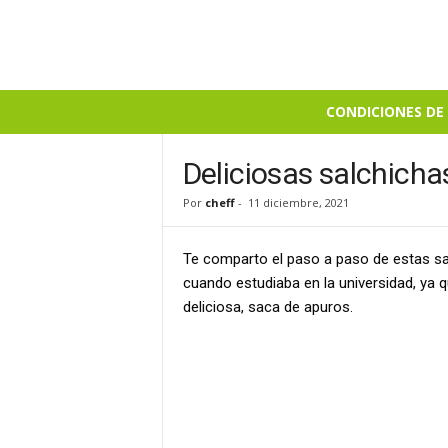
B
CONDICIONES DE 
i
e
n
Deliciosas salchicha
S
Por
cheff
-
11 diciembre, 2021
a
b
r
Te comparto el paso a paso de estas s
o
cuando estudiaba en la universidad, ya 
s
deliciosa, saca de apuros.
o