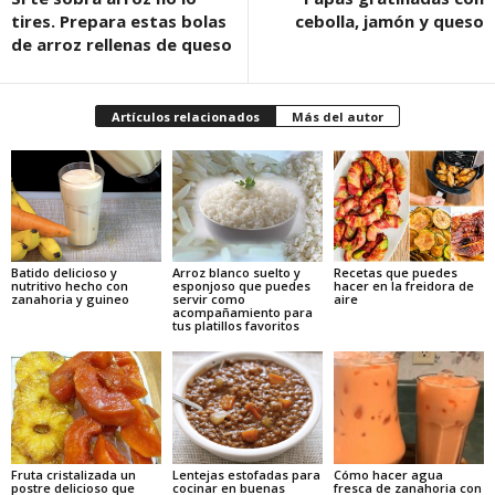
tires. Prepara estas bolas
cebolla, jamón y queso
de arroz rellenas de queso
Artículos relacionados
Más del autor
Batido delicioso y
Arroz blanco suelto y
Recetas que puedes
nutritivo hecho con
esponjoso que puedes
hacer en la freidora de
zanahoria y guineo
servir como
aire
acompañamiento para
tus platillos favoritos
Fruta cristalizada un
Lentejas estofadas para
Cómo hacer agua
postre delicioso que
cocinar en buenas
fresca de zanahoria con