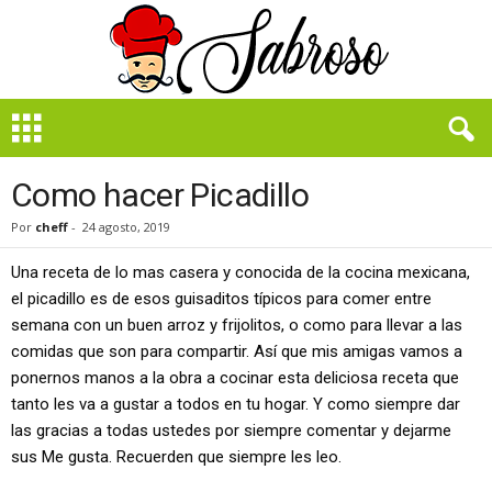
B
i
e
n
Como hacer Picadillo
S
a
Por
cheff
-
24 agosto, 2019
b
r
Una receta de lo mas casera y conocida de la cocina mexicana,
o
el picadillo es de esos guisaditos típicos para comer entre
s
semana con un buen arroz y frijolitos, o como para llevar a las
o
comidas que son para compartir. Así que mis amigas vamos a
ponernos manos a la obra a cocinar esta deliciosa receta que
tanto les va a gustar a todos en tu hogar. Y como siempre dar
las gracias a todas ustedes por siempre comentar y dejarme
sus Me gusta. Recuerden que siempre les leo.