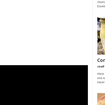
churro
Excele
Com
cheff
Hace 
una s
hacer 