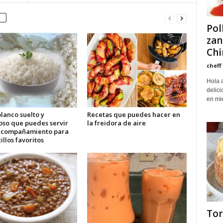
Pol
zan
Chi
cheff
Hola 
delici
en mie
lanco suelto y
Recetas que puedes hacer en
oso que puedes servir
la freidora de aire
acompañamiento para
tillos favoritos
Tor