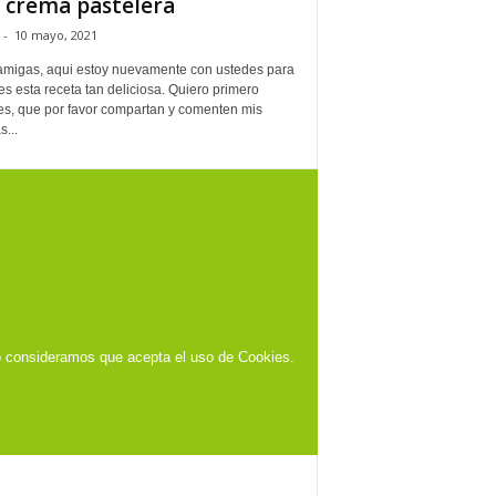
 crema pastelera
-
10 mayo, 2021
amigas, aqui estoy nuevamente con ustedes para
es esta receta tan deliciosa. Quiero primero
les, que por favor compartan y comenten mis
s...
o consideramos que acepta el uso de Cookies.