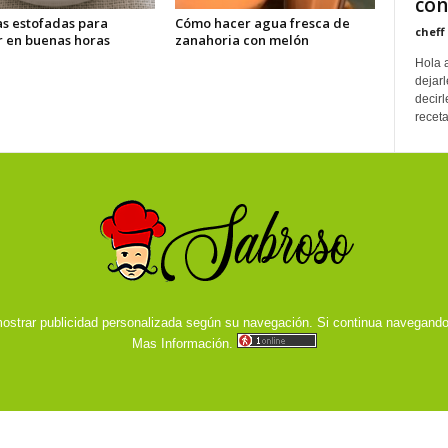
con
as estofadas para
Cómo hacer agua fresca de
cheff
r en buenas horas
zanahoria con melón
Hola 
dejarl
decir
receta
ostrar publicidad personalizada según su navegación. Si continua navegand
Mas Información.