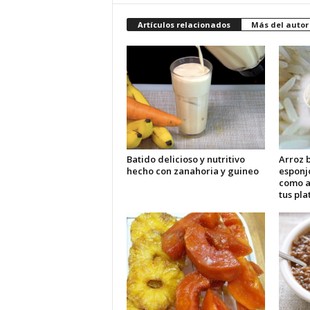
Artículos relacionados
Más del autor
Batido delicioso y nutritivo
Arroz b
hecho con zanahoria y guineo
esponj
como 
tus pla