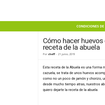
B
CONDICIONES DE 
i
e
n
Cómo hacer huevos 
S
receta de la abuela
a
b
Por
cheff
-
21 junio, 2019
r
o
Esta receta de la Abuela es una forma m
s
o
cazuela, se trata de unos huevos acomp
como no un poco de jamón y chorizo, una
desde mucho tiempo atras, nuestros abu
quiero dejarte la receta de la abuela.