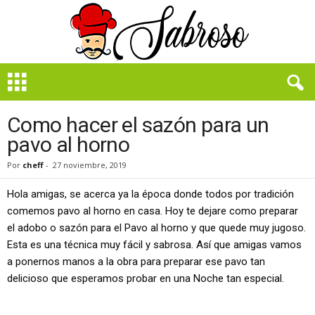
B
i
e
n
Como hacer el sazón para un
S
pavo al horno
a
b
Por
cheff
-
27 noviembre, 2019
r
o
Hola amigas, se acerca ya la época donde todos por tradición
s
comemos pavo al horno en casa. Hoy te dejare como preparar
o
el adobo o sazón para el Pavo al horno y que quede muy jugoso.
Esta es una técnica muy fácil y sabrosa. Así que amigas vamos
a ponernos manos a la obra para preparar ese pavo tan
delicioso que esperamos probar en una Noche tan especial.