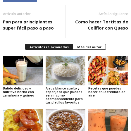
Artículo anterior
Artículo siguiente
Pan para principiantes
Como hacer Tortitas de
super fácil paso a paso
Coliflor con Queso
Artículos relacionados
Más del autor
Batido delicioso y
Arroz blanco suelto y
Recetas que puedes
nutritivo hecho con
esponjoso que puedes
hacer en la freidora de
zanahoria y guineo
servir como
aire
acompañamiento para
tus platillos favoritos