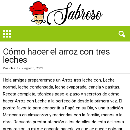
B
i
e
n
Cómo hacer el arroz con tres
S
leches
a
b
Por
cheff
-
2 agosto, 2019
r
o
Hola amigas prepararemos un Arroz tres leche con, Leche
s
normal, leche condensada, leche evaporada, canela y pasitas.
o
Receta completa, técnicas paso-a-paso y secretos de cómo
hacer Arroz con Leche a la perfección desde la primera vez. El
postre favorito para consentir a Papá en su Día, y una tradición
Mexicana en almuerzos y meriendas con la familia, manos a la
obra. Recuerda prestar atención a los detalles de esta deliciosa
preparación, a mi me encanta hacerla ya que se puede colocar