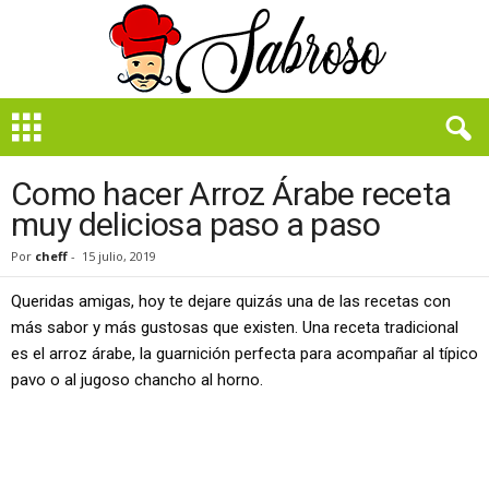
B
i
e
n
Como hacer Arroz Árabe receta
S
muy deliciosa paso a paso
a
b
Por
cheff
-
15 julio, 2019
r
o
Queridas amigas, hoy te dejare quizás una de las recetas con
s
más sabor y más gustosas que existen. Una receta tradicional
o
es el arroz árabe, la guarnición perfecta para acompañar al típico
pavo o al jugoso chancho al horno.