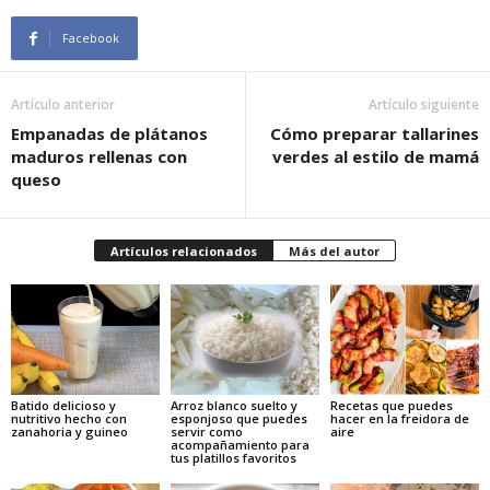
Facebook
Artículo anterior
Artículo siguiente
Empanadas de plátanos
Cómo preparar tallarines
maduros rellenas con
verdes al estilo de mamá
queso
Artículos relacionados
Más del autor
Batido delicioso y
Arroz blanco suelto y
Recetas que puedes
nutritivo hecho con
esponjoso que puedes
hacer en la freidora de
zanahoria y guineo
servir como
aire
acompañamiento para
tus platillos favoritos