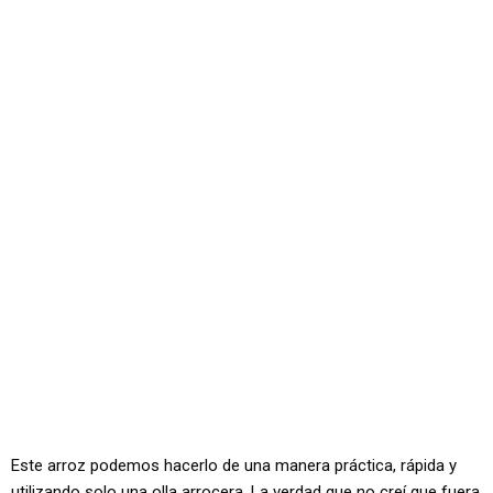
Este arroz podemos hacerlo de una manera práctica, rápida y
utilizando solo una olla arrocera. La verdad que no creí que fuera