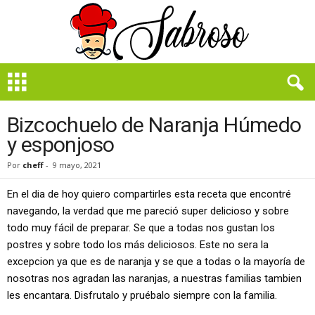
B
i
e
n
Bizcochuelo de Naranja Húmedo
S
y esponjoso
a
b
Por
cheff
-
9 mayo, 2021
r
o
En el dia de hoy quiero compartirles esta receta que encontré
s
navegando, la verdad que me pareció super delicioso y sobre
o
todo muy fácil de preparar. Se que a todas nos gustan los
postres y sobre todo los más deliciosos. Este no sera la
excepcion ya que es de naranja y se que a todas o la mayoría de
nosotras nos agradan las naranjas, a nuestras familias tambien
les encantara. Disfrutalo y pruébalo siempre con la familia.