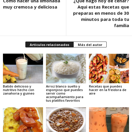
Cómo hacer una limonada
¿Qué hago hoy de cenar?
muy cremosa y deliciosa
Aqui estas Recetas que
preparas en menos de 30
minutos para toda tu
familia
Artículos relacionados
Más del autor
Batido delicioso y
Arroz blanco suelto y
Recetas que puedes
nutritivo hecho con
esponjoso que puedes
hacer en la freidora de
zanahoria y guineo
servir como
aire
acompañamiento para
tus platillos favoritos