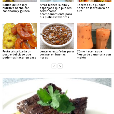
Batido delicioso y
Arroz blanco suelto y
Recetas que puedes
nutritivo hecho con
esponjoso que puedes
hacer en la freidora de
zanahoria y guineo
servir como
aire
acompañamiento para
tus platillos favoritos
Fruta cristalizada un
Lentejas estofadas para
Cómo hacer agua
postre delicioso que
cocinar en buenas
fresca de zanahoria con
podemos hacer en casa
horas
melón