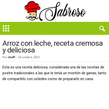
B
i
e
n
Arroz con leche, receta cremosa
S
y deliciosa
a
b
Por
cheff
-
23 octubre, 2021
r
o
Esta es una receta deliciosa, considerada una de las recetas de
s
postre tradicionales a las que le tenía un montón de ganas, tanto
o
de compartirlo con ustedes como de prepararlo en casa.